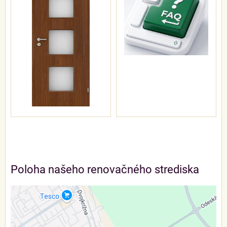
google.com, pub-3477678806932846, DIRECT,
f08c47fec0942fa0
Poloha našeho renovačného strediska
Externý obsah je blokovaný Voľbami