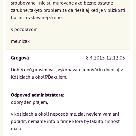
sroubovane - nie su murovane ako bezne ostatne
zarubne. takyto problem sa da riesit aj ked je v blizkosti
bocnica vstavanej skrine.
s pozdravom
melnicak
Gregová
8.4.2015 12:12:05
Dobrý deň,prosím Vás, vykonávate renováciu dverí aj v
Košiciach a okolí?Ďakujem.
Odpoveď administrátora:
dobry den prajem,
v kosiciach a okoli neposobime. zial neviem vam ani
poradit, nemame info o firme ktora by takuto cinnost
mala.