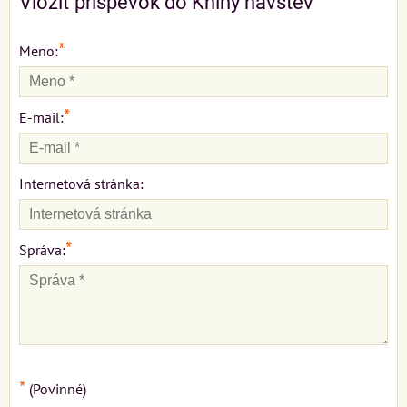
Vložiť príspevok do Knihy návštev
*
Meno:
*
E-mail:
Internetová stránka:
*
Správa:
*
(Povinné)