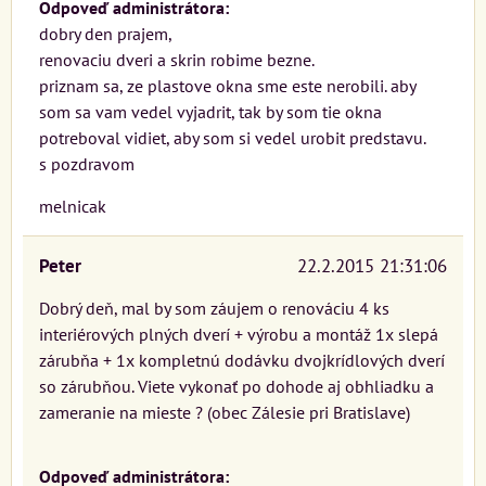
Odpoveď administrátora:
dobry den prajem,
renovaciu dveri a skrin robime bezne.
priznam sa, ze plastove okna sme este nerobili. aby
som sa vam vedel vyjadrit, tak by som tie okna
potreboval vidiet, aby som si vedel urobit predstavu.
s pozdravom
melnicak
Peter
22.2.2015 21:31:06
Dobrý deň, mal by som záujem o renováciu 4 ks
interiérových plných dverí + výrobu a montáž 1x slepá
zárubňa + 1x kompletnú dodávku dvojkrídlových dverí
so zárubňou. Viete vykonať po dohode aj obhliadku a
zameranie na mieste ? (obec Zálesie pri Bratislave)
Odpoveď administrátora: