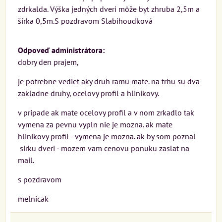
zdrkalda. Výška jedných dveri môže byt zhruba 2,5m a
šírka 0,5m.S pozdravom Slabihoudková
Odpoveď administrátora:
dobry den prajem,
je potrebne vediet aky druh ramu mate. na trhu su dva
zakladne druhy, ocelovy profil a hlinikovy.
v pripade ak mate ocelovy profil a v nom zrkadlo tak
vymena za pevnu vypln nie je mozna. ak mate
hlinikovy profil - vymena je mozna. ak by som poznal
sirku dveri - mozem vam cenovu ponuku zaslat na
mail.
s pozdravom
melnicak