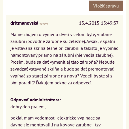
Vložiť správu
dritmanovská
15.4.2015 15:49:37
www
Máme záujem o výmenu dverí v celom byte, vrátane
zárubní (pôvodné zárubne sú železné). Avšak, v spálni
je vstavaná skriňa tesne pri zárubni a takisto je vypínač
namontovaný priamo na zárubni (nie vedľa zárubne).
Prosím, bude sa dať vymeniť aj táto zárubňa? Nebude
zavadzať vstavané skriňa a bude sa dať premontovať
vypínač zo starej zárubne na novú? Vedeli by ste si s
tým poradiť? Ďakujem pekne za odpoveď.
Odpoveď administrátora:
dobry den prajem,
pokial mam vedomosti-elektricke vypinace sa
davnejsie montovalili na kovove zarubne - tzv.