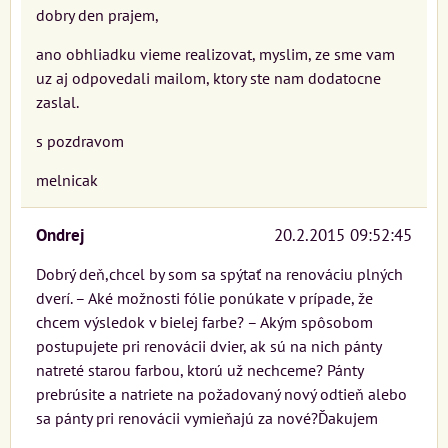
dobry den prajem,
ano obhliadku vieme realizovat, myslim, ze sme vam
uz aj odpovedali mailom, ktory ste nam dodatocne
zaslal.
s pozdravom
melnicak
Ondrej
20.2.2015 09:52:45
Dobrý deň,chcel by som sa spýtať na renováciu plných
dverí. – Aké možnosti fólie ponúkate v prípade, že
chcem výsledok v bielej farbe? – Akým spôsobom
postupujete pri renovácii dvier, ak sú na nich pánty
natreté starou farbou, ktorú už nechceme? Pánty
prebrúsite a natriete na požadovaný nový odtieň alebo
sa pánty pri renovácii vymieňajú za nové?Ďakujem