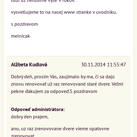
tuto uz nerobime vyse 9 rokov.
vysvetlujeme to na nasej www stranke v uvodniku.
s pozdravom
melnicak
Alžbeta Kudlová
30.11.2014 11:55:47
Dobrý deň, prosím Vás, zaujímalo by ma, či sa dajú
znovu renovovať už raz renovované staré dvere. Veľmi
pekne ďakujem za odpoveď.S pozdravom
Odpoveď administrátora:
dobry den prajem,
ano, uz raz zrenovovane dvere vieme opatovne
zrenovovat.