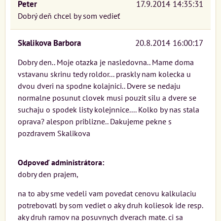
Peter
17.9.2014 14:35:31
Dobrý deň chcel by som vedieť
Skalikova Barbora
20.8.2014 16:00:17
Dobry den.. Moje otazka je nasledovna.. Mame doma
vstavanu skrinu tedy roldor... praskly nam kolecka u
dvou dveri na spodne kolajnici.. Dvere se nedaju
normalne posunut clovek musi pouzit silu a dvere se
suchaju o spodek listy kolejnnice.... Kolko by nas stala
oprava? alespon priblizne.. Dakujeme pekne s
pozdravem Skalikova
Odpoveď administrátora:
dobry den prajem,
na to aby sme vedeli vam povedat cenovu kalkulaciu
potrebovatl by som vediet o aky druh koliesok ide resp.
aky druh ramov na posuvnych dverach mate. ci sa