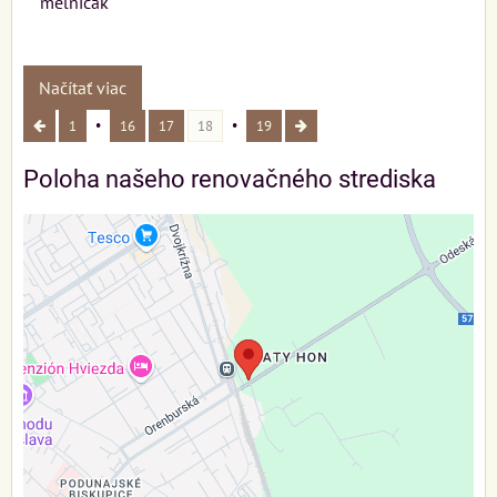
melnicak
Načítať viac
1
16
17
18
19
Poloha našeho renovačného strediska
Externý obsah je blokovaný Voľbami
súkromia
Prajete si načítať externý obsah?
Povoliť tentokrát
Povoliť a zapamätať - súhlas s druhom cookie:
Funkčné