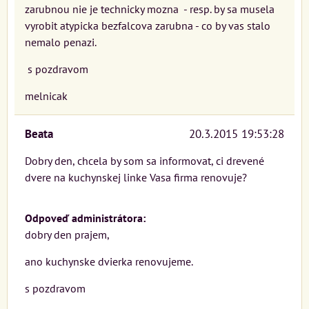
zarubnou nie je technicky mozna - resp. by sa musela
vyrobit atypicka bezfalcova zarubna - co by vas stalo
nemalo penazi.
s pozdravom
melnicak
Beata
20.3.2015 19:53:28
Dobry den, chcela by som sa informovat, ci drevené
dvere na kuchynskej linke Vasa firma renovuje?
Odpoveď administrátora:
dobry den prajem,
ano kuchynske dvierka renovujeme.
s pozdravom