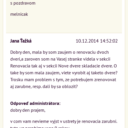
s pozdravom
melnicak
Jana Ťažká
10.12.2014 14:52:02
Dobry den, mala by som zaujem o renovaciu dvoch
dveri,a zaroven som na Vasej stranke videla v sekcii
Renovacia tak aj v sekcii Nove dvere skladacie dvere. O
take by som mala zaujem, viete vyrobit aj taketo dvere?
Trosku mam problem s tym, ze potrebujem zrenovovat
aj zarubne, resp. dali by sa oblozit?
Odpoveď administrátora:
dobry den prajem,
v com vam nevieme vyjst v ustrety je renovacia zarubni.