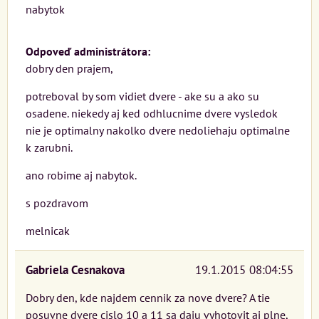
nabytok
Odpoveď administrátora:
dobry den prajem,
potreboval by som vidiet dvere - ake su a ako su
osadene. niekedy aj ked odhlucnime dvere vysledok
nie je optimalny nakolko dvere nedoliehaju optimalne
k zarubni.
ano robime aj nabytok.
s pozdravom
melnicak
Gabriela Cesnakova
19.1.2015 08:04:55
Dobry den, kde najdem cennik za nove dvere? A tie
posuvne dvere cislo 10 a 11 sa daju vyhotovit aj plne,