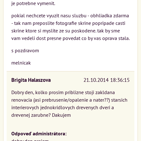
je potrebne vymenit.
pokial nechcete vyuzit nasu sluzbu - obhliadka zdarma
- tak nam preposlite fotografie skrine popripade casti
skrine ktore si myslite ze su poskodene. tak by sme
vam vedeli dost presne povedat co by vas oprava stala.
s pozdravom
melnicak
Brigita Halaszova
21.10.2014 18:36:15
Dobry den, kolko prosim priblizne stoji zakldana
renovacia (asi prebrusenie/opalenie a nater??) starsich
interierovych jednokridlovych drevenych dveri a
drevenej zarubne? Dakujem
Odpoveď administrátora: