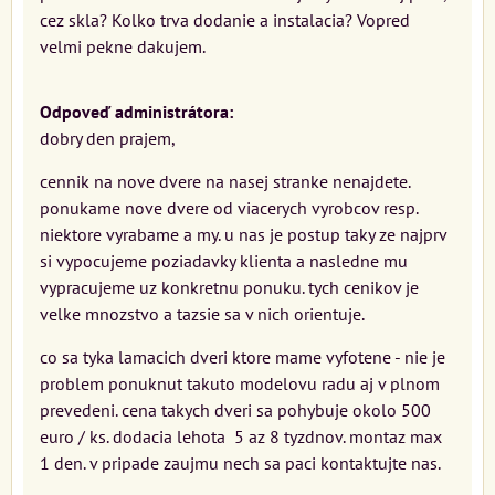
cez skla? Kolko trva dodanie a instalacia? Vopred
velmi pekne dakujem.
Odpoveď administrátora:
dobry den prajem,
cennik na nove dvere na nasej stranke nenajdete.
ponukame nove dvere od viacerych vyrobcov resp.
niektore vyrabame a my. u nas je postup taky ze najprv
si vypocujeme poziadavky klienta a nasledne mu
vypracujeme uz konkretnu ponuku. tych cenikov je
velke mnozstvo a tazsie sa v nich orientuje.
co sa tyka lamacich dveri ktore mame vyfotene - nie je
problem ponuknut takuto modelovu radu aj v plnom
prevedeni. cena takych dveri sa pohybuje okolo 500
euro / ks. dodacia lehota 5 az 8 tyzdnov. montaz max
1 den. v pripade zaujmu nech sa paci kontaktujte nas.