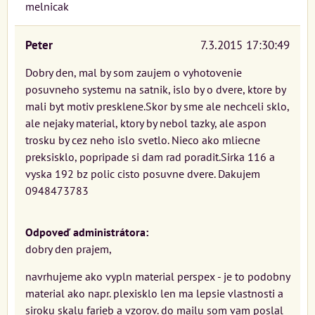
melnicak
Peter
7.3.2015 17:30:49
Dobry den, mal by som zaujem o vyhotovenie
posuvneho systemu na satnik, islo by o dvere, ktore by
mali byt motiv presklene.Skor by sme ale nechceli sklo,
ale nejaky material, ktory by nebol tazky, ale aspon
trosku by cez neho islo svetlo. Nieco ako mliecne
preksisklo, popripade si dam rad poradit.Sirka 116 a
vyska 192 bz polic cisto posuvne dvere. Dakujem
0948473783
Odpoveď administrátora:
dobry den prajem,
navrhujeme ako vypln material perspex - je to podobny
material ako napr. plexisklo len ma lepsie vlastnosti a
siroku skalu farieb a vzorov. do mailu som vam poslal