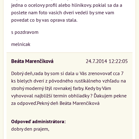
jedna o ocelovy profil alebo hlinikovy. pokial sa da a
poslete nam foto vasich dveri vedeli by sme vam
povedat co by vas oprava stala.
s pozdravom
melnicak
Beáta Marenčíková
24.7.2014 12:22:05
Dobrý deň,rada by som si dala u Vás zrenovovať cca 7
ks bielych dverí z pôvodného rustikálneho vzhľadu na
strohý moderný štýl rovnakej farby. Kedy by Vám
vyhovoval najbližší termín obhliadky ? Ďakujem pekne
za odpoveď.Pekný deň Beáta Marenčíková
Odpoveď administrátora:
dobry den prajem,