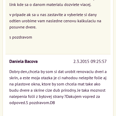
link kde sa o danom materialu dozviete viacej.
v pripade ak sa u nas zastavite a vyberiete si dany
odtien urobime vam nasledne cenovu kalkulaciu na
posuvne dvere.
s pozdravom
Daniela Bacova
2.3.2015 09:25:57
Dobry den,chcela by som si dat urobit renovaciu dveri a
skrin, a este moja otazka je ci nahodou nelepite folie aj
na plastove okna, ktore by som chcela mat take ako
budu dvere a skrine cize dub prirodny. Je taka moznost
nalepenia folii z bytovej strany ?Dakujem vopred za
odpoved.S pozdravom.DB