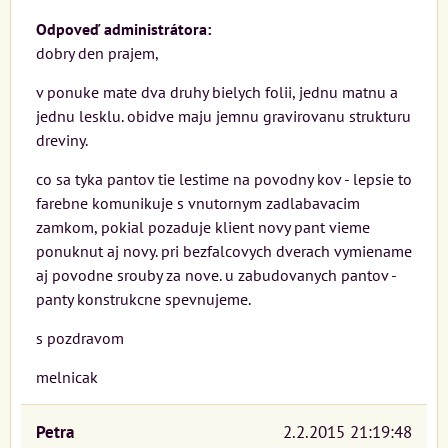
Odpoveď administrátora:
dobry den prajem,
v ponuke mate dva druhy bielych folii, jednu matnu a
jednu lesklu. obidve maju jemnu gravirovanu strukturu
dreviny.
co sa tyka pantov tie lestime na povodny kov - lepsie to
farebne komunikuje s vnutornym zadlabavacim
zamkom, pokial pozaduje klient novy pant vieme
ponuknut aj novy. pri bezfalcovych dverach vymiename
aj povodne srouby za nove. u zabudovanych pantov -
panty konstrukcne spevnujeme.
s pozdravom
melnicak
Petra
2.2.2015 21:19:48