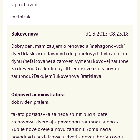
s pozdravom
melnicak
Bukovenova
31.3.2015 08:25:18
Dobry den, mam zaujem o renovaciu "mahagonovych"
dveri klasicky dodavanych do panelovych bytov na inu
dyhu (nefalcovane) a zaroven vymenu kovovej zarubne
za drevenu.Cca kolko by stli jedny dvere aj s novou
zarubnou?DakujemBukovenova Bratislava
Odpoveď administrátora:
dobry den prajem,
takato poziadavka sa neda splnit. bud si date
zrenovovat dvere aj s povodnou zarubnou alebo si
kupite nove dvere a novu zarubnu. kombinacia
povodnych bezfalcovych dveri s novou bezfalcovou