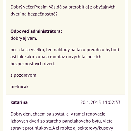
Dobrý večer.Prosím Vás,dá sa prerobiť aj z obyčajných
dverí na bezpečnostné?
Odpoveď administrátora:
dobry aj vam,
no - da sa vsetko, len naklady na taku prerabku by boli
asi take ako kupa a montaz novych lacnejsich
bezpecnostnych dveri.
s pozdravom
melnicak
katarina
20.1.2015 11:02:33
Dobry den, chcem sa spytat, ci v ramci renovacie
izbovych dveri zo stareho panelakoveho bytu, viete
spravit protihlukove. A ci robite aj sektorovy/kusovy