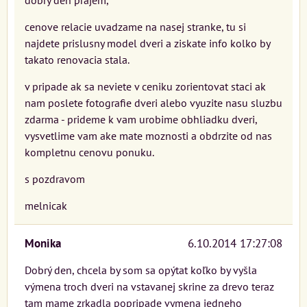
dobry den prajem,
cenove relacie uvadzame na nasej stranke, tu si
najdete prislusny model dveri a ziskate info kolko by
takato renovacia stala.
v pripade ak sa neviete v ceniku zorientovat staci ak
nam poslete fotografie dveri alebo vyuzite nasu sluzbu
zdarma - prideme k vam urobime obhliadku dveri,
vysvetlime vam ake mate moznosti a obdrzite od nas
kompletnu cenovu ponuku.
s pozdravom
melnicak
Monika
6.10.2014 17:27:08
Dobrý den, chcela by som sa opýtat koľko by vyšla
výmena troch dveri na vstavanej skrine za drevo teraz
tam mame zrkadla popripade vymena jedneho