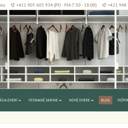
.eu
+421 905 605 934 (PO - PIA 7:30 - 18:00)
+421 948 2
CIA DVERÍ
VSTAVANÉ SKRINE
NOVÉ DVERE
BLOG
INŠPI