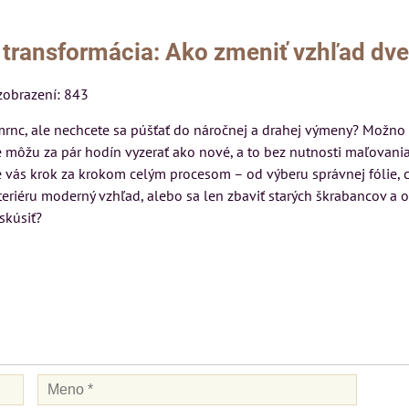
transformácia: Ako zmeniť vzhľad dve
zobrazení: 843
rnc, ale nechcete sa púšťať do náročnej a drahej výmeny? Možno 
re môžu za pár hodín vyzerať ako nové, a to bez nutnosti maľovani
vás krok za krokom celým procesom – od výberu správnej fólie, c
teriéru moderný vzhľad, alebo sa len zbaviť starých škrabancov a
skúsiť?